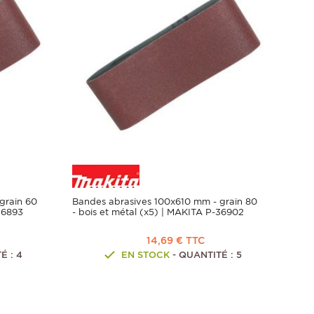
grain 60
Bandes abrasives 100x610 mm - grain 80
-36893
- bois et métal (x5) | MAKITA P-36902
14,69 € TTC
É : 4
EN STOCK
- QUANTITÉ : 5