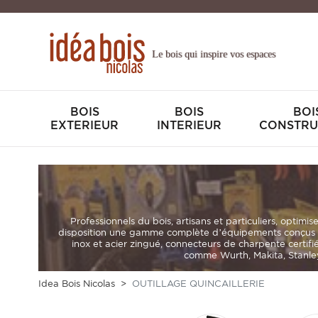
Le bois qui inspire vos espaces
BOIS
BOIS
BOI
EXTERIEUR
INTERIEUR
CONSTRU
Professionnels du bois, artisans et particuliers
, optimis
disposition une gamme complète d’équipements conçus p
inox et acier zingué
,
connecteurs de charpente certifi
comme Wurth, Makita, Stanley,
Idea Bois Nicolas
OUTILLAGE QUINCAILLERIE