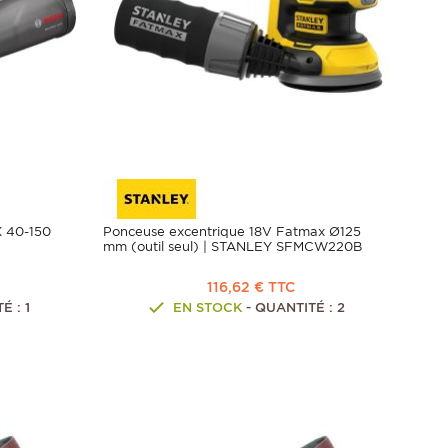
X 40-150
Ponceuse excentrique 18V Fatmax Ø125
mm (outil seul) | STANLEY SFMCW220B
116,62 € TTC
É : 1
EN STOCK
- QUANTITÉ : 2