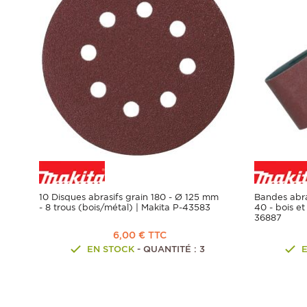
10 Disques abrasifs grain 180 - Ø 125 mm
Bandes abra
- 8 trous (bois/métal) | Makita P-43583
40 - bois e
36887
6,00 € TTC
EN STOCK
- QUANTITÉ : 3