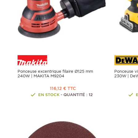
Ponceuse excentrique filaire Ø125 mm
Ponceuse vib
240W | MAKITA M9204
230W | De
116,12 € TTC
EN STOCK
- QUANTITÉ : 12