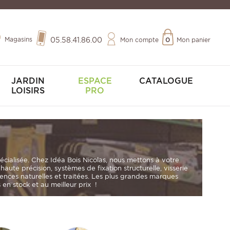
Magasins
05.58.41.86.00
Mon compte
0
Mon panier
JARDIN
ESPACE
CATALOGUE
LOISIRS
PRO
pécialisée. Chez
Idéa Bois Nicolas
, nous mettons à votre
s haute précision
,
systèmes de fixation structurelle
,
visserie
sences naturelles et traitées. Les plus grandes marques
en stock et au meilleur prix !