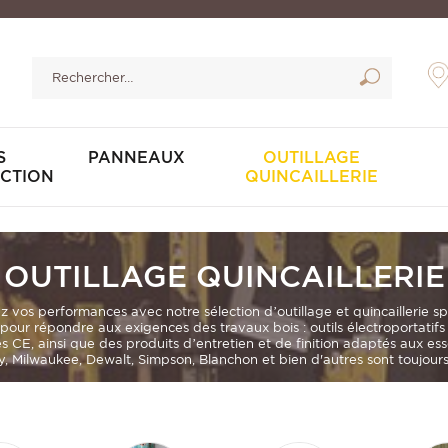
S
PANNEAUX
OUTILLAGE
CTION
QUINCAILLERIE
OUTILLAGE QUINCAILLERIE
ez vos performances avec notre sélection d’outillage et quincaillerie s
our répondre aux exigences des travaux bois :
outils électroportatif
és CE
, ainsi que des produits d’entretien et de finition adaptés aux es
 Milwaukee, Dewalt, Simpson, Blanchon et bien d'autres sont toujours 