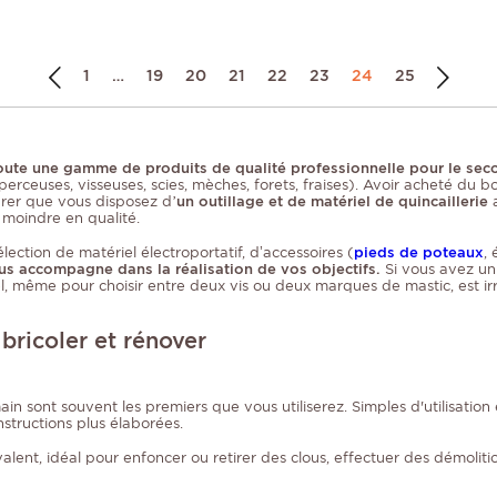
1
…
19
20
21
22
23
24
25
i toute une gamme de produits de qualité professionnelle pour le s
perceuses, visseuses, scies, mèches, forets, fraises). Avoir acheté du b
urer que vous disposez d
’un outillage et de matériel de quincaillerie
 moindre en qualité.
ection de matériel électroportatif, d’accessoires (
pieds de poteaux
,
us accompagne dans la réalisation de vos objectifs.
Si vous avez un
nel, même pour choisir entre deux vis ou deux marques de mastic, est i
 bricoler et rénover
ain sont souvent les premiers que vous utiliserez. Simples d'utilisation
structions plus élaborées.
ent, idéal pour enfoncer ou retirer des clous, effectuer des démolitio