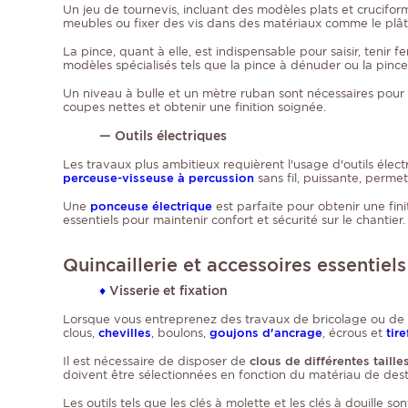
Un jeu de tournevis, incluant des modèles plats et cruciform
meubles ou fixer des vis dans des matériaux comme le plâtr
La pince, quant à elle, est indispensable pour saisir, tenir
modèles spécialisés tels que la pince à dénuder ou la pince
Un niveau à bulle et un mètre ruban sont nécessaires pour a
coupes nettes et obtenir une finition soignée.
— Outils électriques
Les travaux plus ambitieux requièrent l'usage d'outils élec
perceuse-visseuse à percussion
sans fil, puissante, perm
Une
ponceuse électrique
est parfaite pour obtenir une finit
essentiels pour maintenir confort et sécurité sur le chantier.
Quincaillerie et accessoires essentiels
♦
Visserie et fixation
Lorsque vous entreprenez des travaux de bricolage ou de ré
clous,
chevilles
, boulons,
goujons d'ancrage
, écrous et
tir
Il est nécessaire de disposer de
clous de différentes taille
doivent être sélectionnées en fonction du matériau de destin
Les outils tels que les clés à molette et les clés à douille s