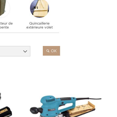
teur de
Quincaillerie
pente
extérieure volet
OK