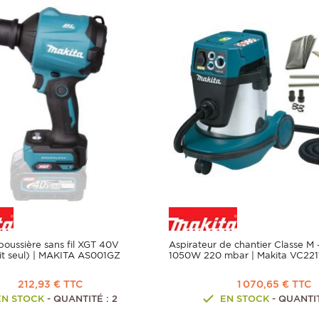
poussière sans fil XGT 40V
Aspirateur de chantier Classe M 
it seul) | MAKITA AS001GZ
1050W 220 mbar | Makita VC221
212,93 € TTC
1 070,65 € TTC
EN STOCK
- QUANTITÉ : 2
EN STOCK
- QUANTIT