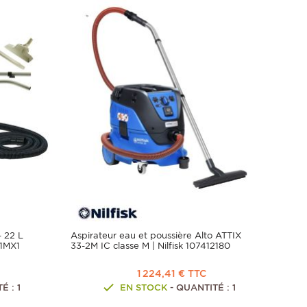
- 22 L
Aspirateur eau et poussière Alto ATTIX
1MX1
33-2M IC classe M | Nilfisk 107412180
1 224,41 € TTC
É : 1
EN STOCK
- QUANTITÉ : 1