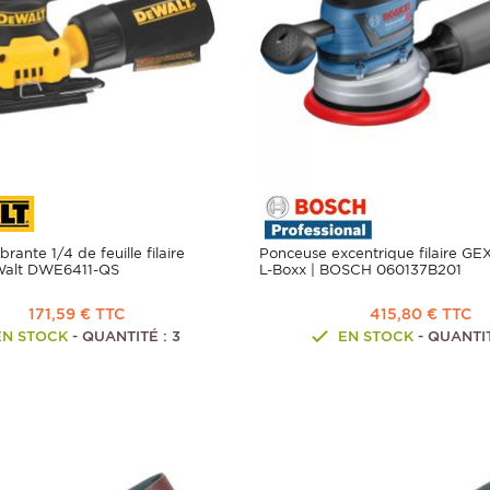
rante 1/4 de feuille filaire
Ponceuse excentrique filaire GE
Walt DWE6411-QS
L-Boxx | BOSCH 060137B201
171,59 € TTC
415,80 € TTC
EN STOCK
- QUANTITÉ : 3
EN STOCK
- QUANTIT