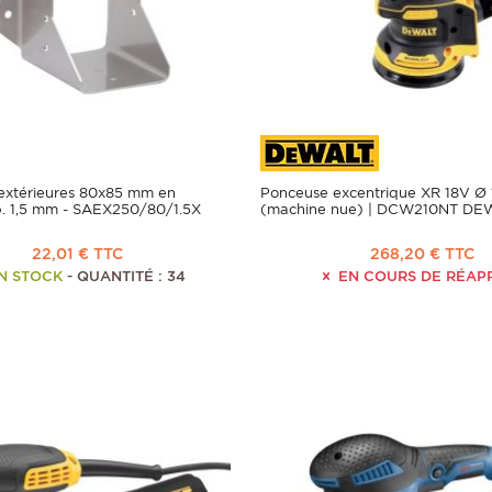
 extérieures 80x85 mm en
Ponceuse excentrique XR 18V Ø
p. 1,5 mm - SAEX250/80/1.5X
(machine nue) | DCW210NT DE
22,01 € TTC
268,20 € TTC
N STOCK
- QUANTITÉ : 34
EN COURS DE RÉAP