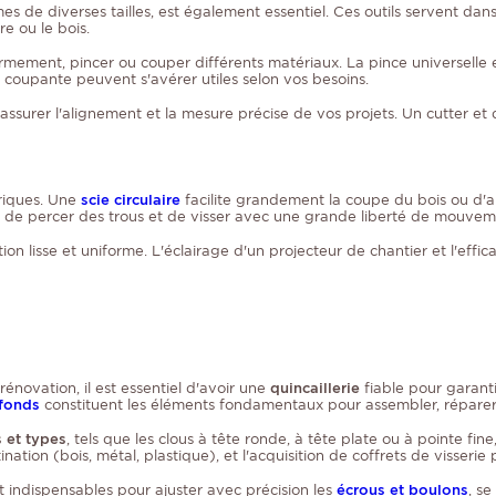
es de diverses tailles, est également essentiel. Ces outils servent dan
e ou le bois.
 fermement, pincer ou couper différents matériaux. La pince universelle
 coupante peuvent s'avérer utiles selon vos besoins.
ssurer l'alignement et la mesure précise de vos projets. Un cutter et d
triques. Une
scie circulaire
facilite grandement la coupe du bois ou d'aut
et de percer des trous et de visser avec une grande liberté de mouvem
ion lisse et uniforme. L'éclairage d'un projecteur de chantier et l'effic
novation, il est essentiel d'avoir une
quincaillerie
fiable pour garantir
efonds
constituent les éléments fondamentaux pour assembler, réparer o
s et types
, tels que les clous à tête ronde, à tête plate ou à pointe fin
ation (bois, métal, plastique), et l'acquisition de coffrets de visseri
ont indispensables pour ajuster avec précision les
écrous et boulons
, se