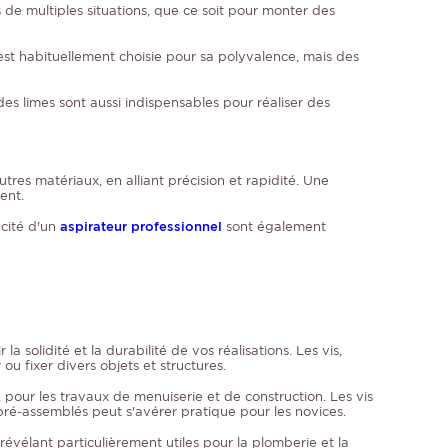
s de multiples situations, que ce soit pour monter des
 est habituellement choisie pour sa polyvalence, mais des
es limes sont aussi indispensables pour réaliser des
res matériaux, en alliant précision et rapidité. Une
ent.
acité d'un
aspirateur professionnel
sont également
 la solidité et la durabilité de vos réalisations. Les vis,
u fixer divers objets et structures.
e, pour les travaux de menuiserie et de construction. Les vis
e pré-assemblés peut s'avérer pratique pour les novices.
 révélant particulièrement utiles pour la plomberie et la