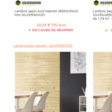
Lambris sapin brut blanchi 2650x135x12
Lambris Sa
mm SILVERWOOD
12x135x2650
de 1,79 m²
23,23 € TTC
le m²
EN COURS DE RÉAPPRO
Lambris bois naturel -
SILVERWOOD