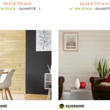
30,17 € TTC
23,23 € TTC
le m²
le m²
EN STOCK
- QUANTITÉ : 1
EN STOCK
- QUANTIT