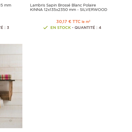
x15 mm
Lambris Sapin Brossé Blanc Polaire
KINNA 12x135x2350 mm - SILVERWOOD
30,17 € TTC
le m²
É : 3
EN STOCK
- QUANTITÉ : 4