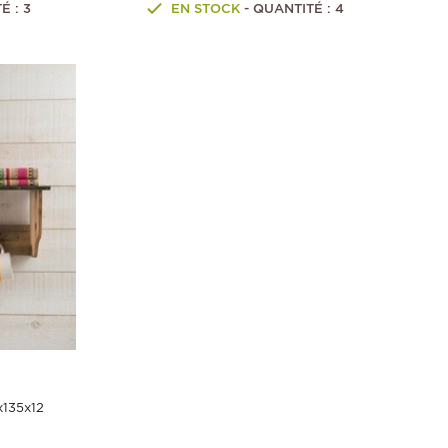
É : 3
EN STOCK
- QUANTITÉ : 4
x135x12