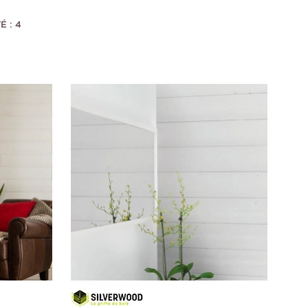
É : 4