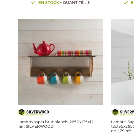
EN STOCK
- QUANTITÉ : 3
E
Lambris sapin brut blanchi 2650x135x12
Lambris Sa
mm SILVERWOOD
12x135x2650
de 1,79 m²