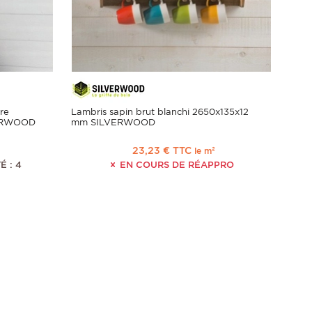
re
Lambris sapin brut blanchi 2650x135x12
VERWOOD
mm SILVERWOOD
23,23 € TTC
le m²
É : 4
EN COURS DE RÉAPPRO