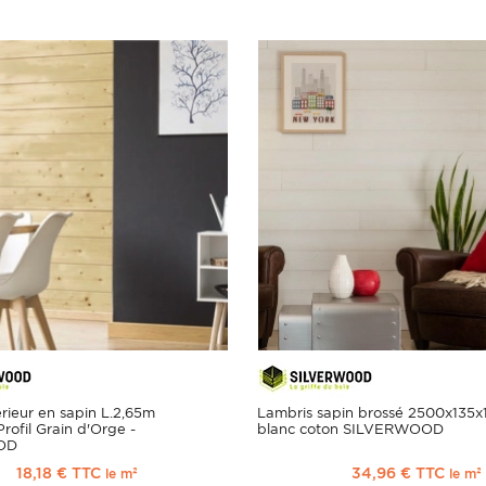
érieur en sapin L.2,65m
Lambris sapin brossé 2500x135
rofil Grain d'Orge -
blanc coton SILVERWOOD
OD
18,18 € TTC
34,96 € TTC
le m²
le m²