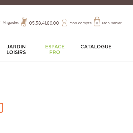
Magasins
05.58.41.86.00
Mon compte
0
Mon panier
JARDIN
ESPACE
CATALOGUE
LOISIRS
PRO
D