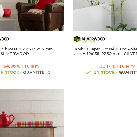
pin brossé 2500x135x15 mm
Lambris Sapin Brossé Blanc Polai
on SILVERWOOD
KINNA 12x135x2350 mm - SIL
34,96 € TTC
30,17 € TTC
le m²
le m²
EN STOCK
- QUANTITÉ : 3
EN STOCK
- QUANTIT