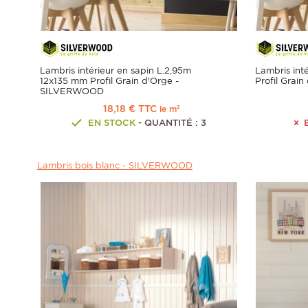
Lambris intérieur en sapin L.2,95m
Lambris int
12x135 mm Profil Grain d'Orge -
Profil Gra
SILVERWOOD
18,18 € TTC
le m²
EN STOCK
- QUANTITÉ : 3
E
Lambris bois blanc -
SILVERWOOD