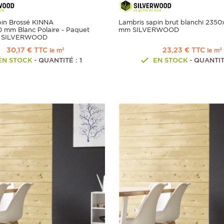
pin Brossé KINNA
Lambris sapin brut blanchi 2350
 mm Blanc Polaire - Paquet
mm SILVERWOOD
 - SILVERWOOD
30,17 € TTC
23,23 € TTC
le m²
le m²
EN STOCK
- QUANTITÉ : 1
EN STOCK
- QUANTIT