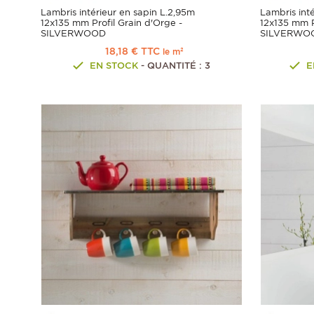
Lambris intérieur en sapin L.2,95m
Lambris int
12x135 mm Profil Grain d'Orge -
12x135 mm P
SILVERWOOD
SILVERWO
18,18 € TTC
le m²
EN STOCK
- QUANTITÉ : 3
E