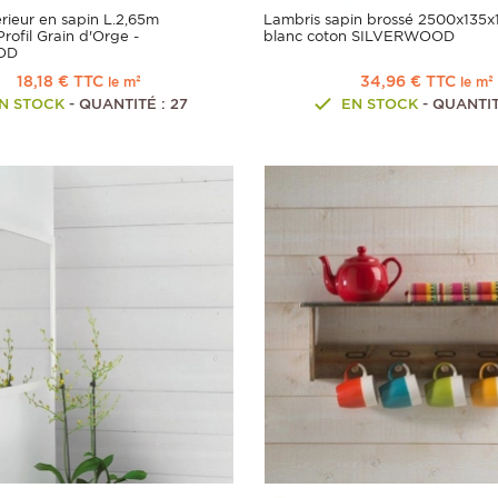
érieur en sapin L.2,65m
Lambris sapin brossé 2500x135
rofil Grain d'Orge -
blanc coton SILVERWOOD
OD
18,18 € TTC
34,96 € TTC
le m²
le m²
N STOCK
- QUANTITÉ : 27
EN STOCK
- QUANTIT