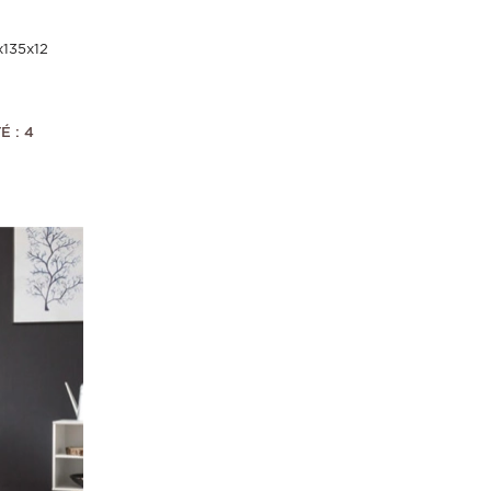
x135x12
É : 4