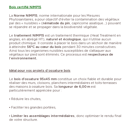
Bois certifié NIMP15
La
Norme NIMP15
, norme internationale pour les Mesures
Phytosanitaires, a pour objectif d'éviter la contamination des végétaux
par des « nuisibles » (
nématode du pin
, capricorne asiatique…) pouvant
se répandre et se propager dans la biodiversité végétale.
Le
traitement NIMP15
est un traitement thermique (Heat Treatment en
anglais, en abrégé HT),
naturel et écologique
, qui n’utilise aucun
produit chimique. Il consiste à placer le bois dans un séchoir de manière
à atteindre
56°C au cœur du bois
pendant 30 minutes consécutives.
Ainsi tous les organismes nuisibles susceptibles de s’attaquer aux
végétaux sur pied sont éliminés. Ce processus est
respectueux de
l’environnement.
Idéal pour vos projets d’ossature bois
Le
bois d'ossature 95x45 mm
constitue un choix fiable et durable pour
réaliser des murs, cloisons, planchers intermédiaires et toits-terrasses
des maisons à ossature bois. Sa
longueur de 6,00 m
est
particulièrement appréciée pour :
• Réduire les chutes,
• Faciliter les grandes portées,
•
Limiter les assemblages intermédiaires
, donc optimiser le rendu final
de votre structure.