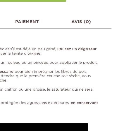
PAIEMENT
AVIS (0)
ec et s’il est déjà un peu grisé,
utilisez un dégriseur
er la teinte d’origine.
sez un rouleau ou un pinceau pour appliquer le produit.
essaire
pour bien imprégner les fibres du bois,
 attendre que la première couche soit sèche, vous
che.
un chiffon ou une brosse, le saturateur qui ne sera
 protégée des agressions extérieures,
en conservant