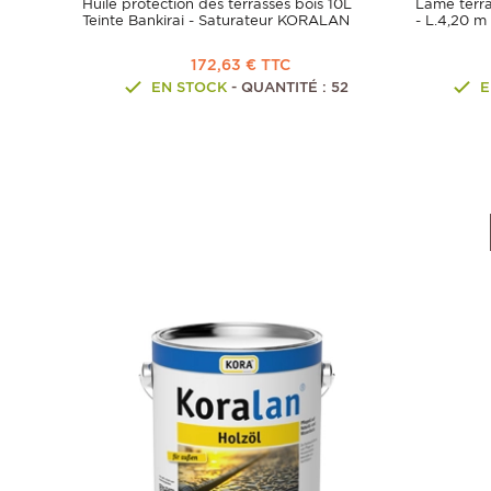
Huile protection des terrasses bois 10L
Lame terra
Teinte Bankirai - Saturateur KORALAN
- L.4,20 m
172,63 € TTC
EN STOCK
- QUANTITÉ : 52
E