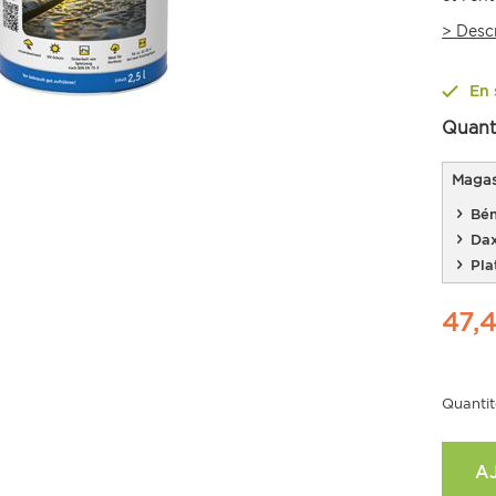
>
Desc
En 
Quant
Magasi
Bén
Da
Pla
47,
Quantit
A