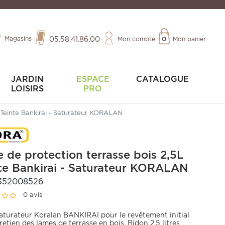
Magasins
05.58.41.86.00
Mon compte
0
Mon panier
JARDIN
ESPACE
CATALOGUE
LOISIRS
PRO
L Teinte Bankirai - Saturateur KORALAN
e de protection terrasse bois 2,5L
te Bankirai - Saturateur KORALAN
352008526
0 avis
saturateur Koralan BANKIRAI pour le revêtement initial
tretien des lames de terrasse en bois. Bidon 2,5 litres.