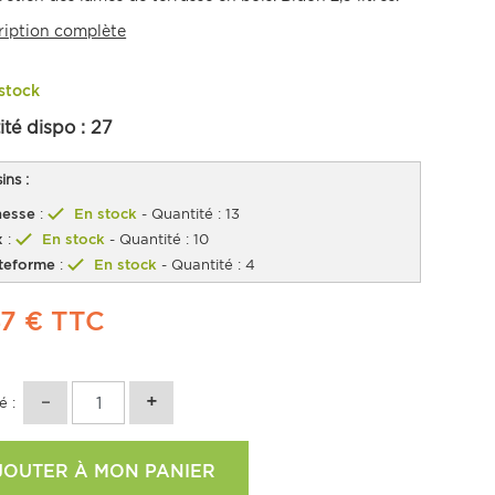
ription complète
stock
ité dispo :
27
ns :
esse
:
En stock
- Quantité : 13
x
:
En stock
- Quantité : 10
teforme
:
En stock
- Quantité : 4
47 €
TTC
é :
JOUTER À MON PANIER