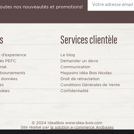
toutes nos nouveautés et promotions!
s
Services clientèle
s d'experience
Le blog
fiés PEFC
Demander un devis
risé
Communication
mboursements
Magasins Idéa Bois Nicolas
s données
Droit de rétractation
es
Conditions Générales de Vente
okies
Confidentialité
© 2024 IdeaBois www.idea-bois.com
Site réalisé par
la solution e-commerce Arobases