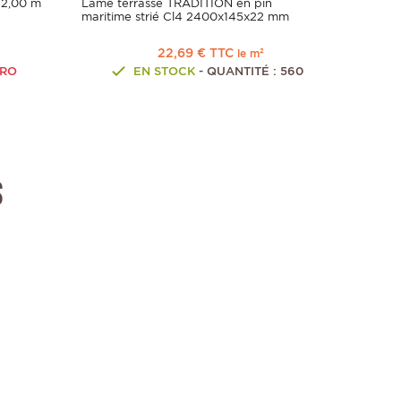
 2,00 m
Lame terrasse TRADITION en pin
maritime strié Cl4 2400x145x22 mm
22,69 € TTC
le m²
PRO
EN STOCK
- QUANTITÉ : 560
s