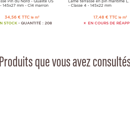
sse Pin du Nord - Qualité US
Lame terrasse en pin maritime L.
 - 145x27 mm - Cl4 marron
- Classe 4 - 145x22 mm
34,56 € TTC
17,48 € TTC
le m²
le m²
N STOCK
- QUANTITÉ : 208
EN COURS DE RÉAP
Produits que vous avez consulté