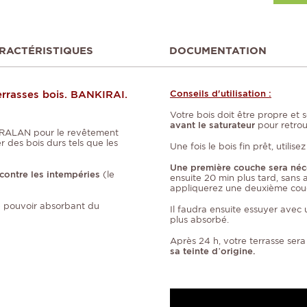
RACTÉRISTIQUES
DOCUMENTATION
terrasses bois. BANKIRAI.
Conseils d'utilisation :
Votre bois doit être propre et s
avant le saturateur
pour retrouv
 KORALAN pour le revêtement
er des bois durs tels que les
Une fois le bois fin prêt, utili
Une première couche sera néc
 contre les intempéries
(le
ensuite 20 min plus tard, sans
appliquerez une deuxième cou
e pouvoir absorbant du
Il faudra ensuite essuyer avec 
plus absorbé.
Après 24 h, votre terrasse sera
sa teinte d’origine.