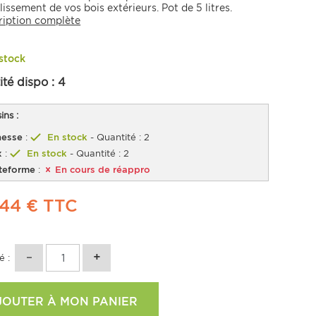
lissement de vos bois extérieurs. Pot de 5 litres.
ription complète
stock
ité dispo :
4
ns :
esse
:
En stock
- Quantité : 2
x
:
En stock
- Quantité : 2
teforme
:
En cours de réappro
,44 €
TTC
é :
JOUTER À MON PANIER