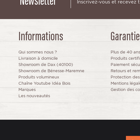
Newsletter
Inscrivez-vous et recevez 
Informations
Garantie
Qui sommes nous ?
Plus de 40 an
Livraison à domicile
Produits certi
Showroom de Dax (40100)
Paiement sécu
Showroom de Bénesse-Maremne
Retours et re
Produits volumineux
Protection de
Chaîne Youtube Idéa Bois
Mentions légal
Marques
Gestion des co
Les nouveautés