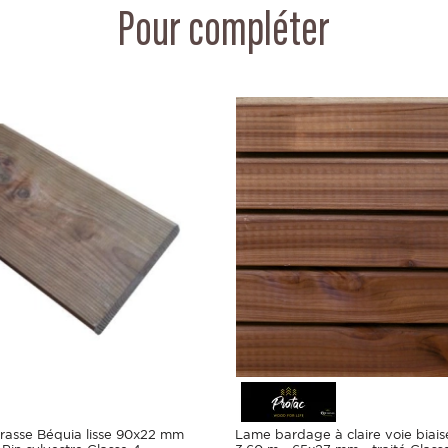
Pour compléter
rrasse Béquia lisse 90x22 mm
Lame bardage à claire voie biais