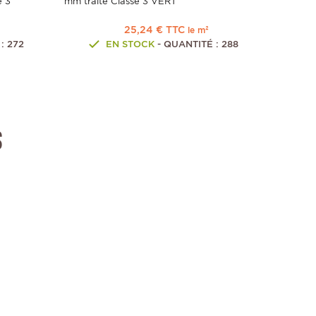
e 3
mm traité Classe 3 VERT
25,24 € TTC
le m²
: 272
EN STOCK
- QUANTITÉ : 288
s