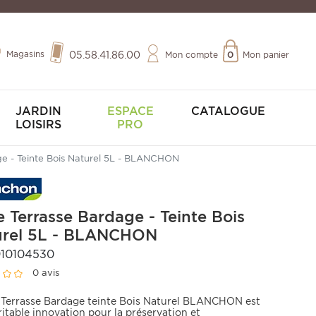
Magasins
05.58.41.86.00
Mon compte
0
Mon panier
JARDIN
ESPACE
CATALOGUE
LOISIRS
PRO
ge - Teinte Bois Naturel 5L - BLANCHON
e Terrasse Bardage - Teinte Bois
urel 5L - BLANCHON
10104530
0 avis
e Terrasse Bardage teinte Bois Naturel BLANCHON est
itable innovation pour la préservation et