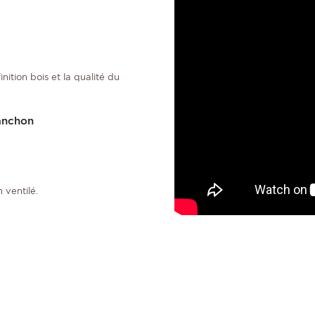
ition bois et la qualité du
lanchon
 ventilé.