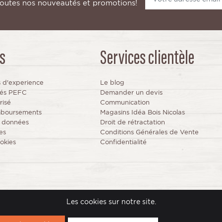
toutes nos nouveautés et promotions!
s
Services clientèle
s d'experience
Le blog
fiés PEFC
Demander un devis
risé
Communication
mboursements
Magasins Idéa Bois Nicolas
s données
Droit de rétractation
es
Conditions Générales de Vente
okies
Confidentialité
© 2024 IdeaBois www.idea-bois.com
Les cookies sur notre site.
Site réalisé par
la solution e-commerce Arobases