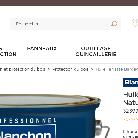
S
PANNEAUX
OUTILLAGE
CTION
QUINCAILLERIE
n et protection du bois
Protection du bois
Huile Terrasse Barda
Huil
Nat
32399
L'huil
une vér