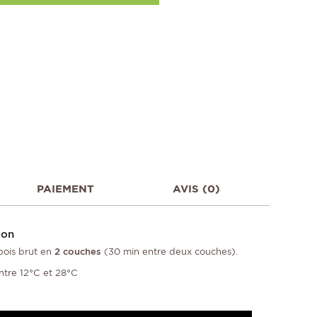
PAIEMENT
AVIS (0)
ion
 bois brut en
2 couches
(30 min entre deux couches).
ntre 12°C et 28°C