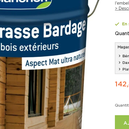
l'embel
>
Desc
En 
Quant
Magasi
Bén
Da
Pla
142
Quantit
A