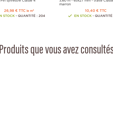
 Pin sylvestre Classe 4
3,60 m - 65x27 mm - traité Class
marron
26,98 € TTC
10,40 € TTC
le m²
N STOCK
- QUANTITÉ : 204
EN STOCK
- QUANTITÉ 
Produits que vous avez consulté