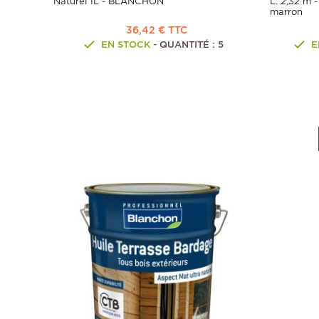
Naturel 1L - BLANCHON
L. 2,32 m -
marron
36,42 € TTC
EN STOCK
- QUANTITÉ : 5
E