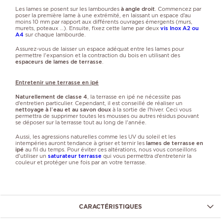
Les lames se posent sur les lambourdes
à angle droit
. Commencez par
poser la première lame à une extrémité, en laissant un espace d’au
moins 10 mm par rapport aux différents ouvrages émergents (murs,
murets, poteaux …). Ensuite, fixez cette lame par deux
vis Inox A2 ou
A4
sur chaque lambourde.
Assurez-vous de laisser un espace adéquat entre les lames pour
permettre l'expansion et la contraction du bois en utilisant des
espaceurs de lames de terrasse
.
Entretenir une terrasse en ipé
Naturellement de classe 4
, la terrasse en ipé ne nécessite pas
d’entretien particulier. Cependant, il est conseillé de réaliser un
nettoyage à l’eau et au savon doux
à la sortie de l’hiver. Ceci vous
permettra de supprimer toutes les mousses ou autres résidus pouvant
se déposer sur la terrasse tout au long de l'année.
Aussi, les agressions naturelles comme les UV du soleil et les
intempéries auront tendance à griser et ternir les
lames de terrasse en
ipé
au fil du temps. Pour éviter ces altérations, nous vous conseillons
d'utiliser un
saturateur terrasse
qui vous permettra d’entretenir la
couleur et protéger une fois par an votre terrasse.
CARACTÉRISTIQUES