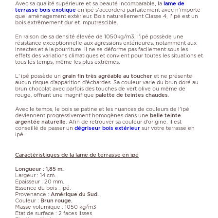
Avec sa qualité supérieure et sa beauté incomparable, la
lame de
terrasse bois exotique
en ipé s'accordera parfaitement avec n'importe
quel aménagement extérieur. Bois naturellement Classe 4, l'ipé est un
bois extrêmement dur et imputrescible.
En raison de sa densité élevée de 1050kg/m3, l'ipé possède une
résistance exceptionnelle aux agressions extérieures, notamment aux
insectes et à la pourriture. Il ne se déforme pas facilement sous les
effets des variations climatiques et convient pour toutes les situations et
tous les temps, même les plus extrêmes.
L’ ipé possède un
grain fin très agréable au toucher
et ne présente
aucun risque d’apparition d’échardes. Sa couleur varie du brun doré au
brun chocolat avec parfois des touches de vert olive ou même de
rouge, offrant une magnifique
palette de teintes chaudes
.
Avec le temps, le bois se patine et les nuances de couleurs de l'ipé
deviennent progressivement homogènes dans une
belle teinte
argentée naturelle
. Afin de retrouver sa couleur d’origine, il est
conseillé de passer un
dégriseur bois extérieur
sur votre terrasse en
ipé.
Caractéristiques de la lame de terrasse en ipé
Longueur : 1,85 m.
Largeur : 14 cm.
Epaisseur : 20 mm.
Essence du bois : ipé.
Provenance :
Amérique du Sud.
Couleur :
Brun rouge.
Masse volumique : 1050 kg/m3
Etat de surface : 2 faces lisses